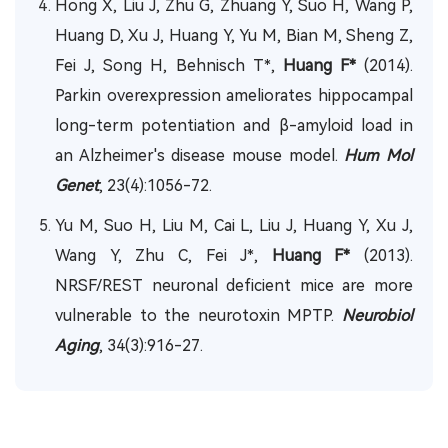
Hong X, Liu J, Zhu G, Zhuang Y, Suo H, Wang P,
Huang D, Xu J, Huang Y, Yu M, Bian M, Sheng Z,
Fei J, Song H, Behnisch T*,
Huang F*
(2014).
Parkin overexpression ameliorates hippocampal
long-term potentiation and β-amyloid load in
an Alzheimer's disease mouse model.
Hum Mol
Genet
, 23(4):1056-72.
Yu M, Suo H, Liu M, Cai L, Liu J, Huang Y, Xu J,
Wang Y, Zhu C, Fei J*,
Huang F*
(2013).
NRSF/REST neuronal deficient mice are more
vulnerable to the neurotoxin MPTP.
Neurobiol
Aging
, 34(3):916-27.