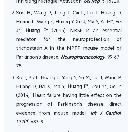
Inhibiting Microglial Activation.
Sci Rep
, 5:15720.
Suo H, Wang P, Tong J, Cai L, Liu J, Huang D,
Huang L, Wang Z, Huang Y, Xu J, Ma Y, Yu M*, Fei
J*,
Huang F*
(2015). NRSF is an essential
mediator for the neuroprotection of
trichostatin A in the MPTP mouse model of
Parkinson's disease.
Neuropharmacology
, 99:67-
78.
Xu J, Bu L, Huang L, Yang Y, Yu M, Liu J, Wang P,
Huang D, Bai X, Ma Y,
Huang F*
, Zou Y*, Ge J*
(2014). Heart failure having little effect on the
progression of Parkinson's disease: direct
evidence from mouse model.
Int J Cardiol
,
177(2):683-9.