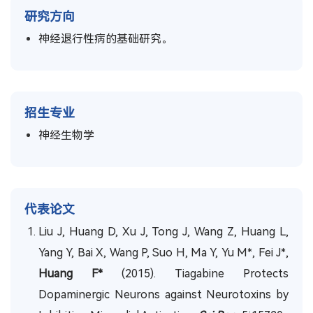
研究方向
神经退行性病的基础研究。
招生专业
神经生物学
代表论文
Liu J, Huang D, Xu J, Tong J, Wang Z, Huang L,
Yang Y, Bai X, Wang P, Suo H, Ma Y, Yu M*, Fei J*,
Huang F*
(2015). Tiagabine Protects
Dopaminergic Neurons against Neurotoxins by