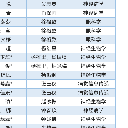
章 悦
吴志英
神经病学
和 青
肖保国
神经病学
伍莎莎
徐格致
眼科学
张 萌
徐格致
眼科学
周文婷
徐格致
眼科学
郑 超
杨雄里
神经生物学
玉群*
杨雄里、杨振纲
神经生物学
 俊*
杨雄里、钟咏梅
神经生物学
王琮民
杨振纲
神经生物学
希垚*
张玉秋
痛觉信息传递
佳乐*
张玉秋
痛觉信息传递
 瑜*
赵冰樵
神经生物学
赵 娜
钟春玖
神经病学
磊磊*
钟咏梅
神经生物学