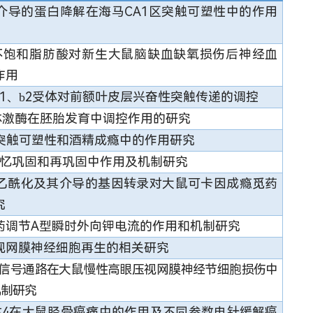
介导的蛋白降解在海马CA1区突触可塑性中的作用
不饱和脂肪酸对新生大鼠脑缺血缺氧损伤后神经血
作用
1
、
2
受体对前额叶皮层兴奋性突触传递的调控
b
体激酶在胚胎发育中调控作用的研究
突触可塑性和酒精成瘾中的作用研究
忆巩固和再巩固中作用及机制研究
乙酰化及其介导的基因转录对大鼠可卡因成瘾觅药
究
药调节A型瞬时外向钾电流的作用和机制研究
视网膜神经细胞再生的相关研究
信号通路在大鼠慢性高眼压视网膜神经节细胞损伤中
机制研究
受体4在大鼠胫骨癌痛中的作用及不同参数电针缓解癌