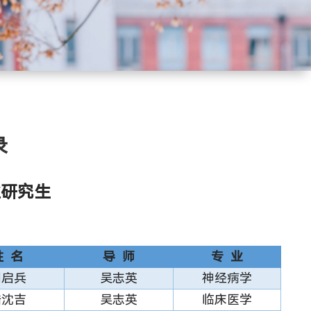
录
业研究生
姓 名
导 师
专 业
刘启兵
吴志英
神经病学
陆沈吉
吴志英
临床医学