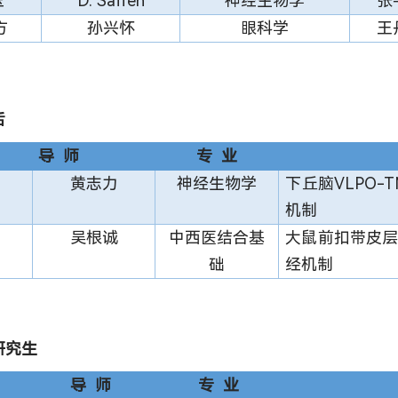
玉
D. Saffen
神经生物学
张
方
孙兴怀
眼科学
王
后
导 师
专 业
黄志力
神经生物学
下丘脑VLPO
机制
吴根诚
中西医结合基
大鼠前扣带皮层
础
经机制
研究生
导 师
专 业