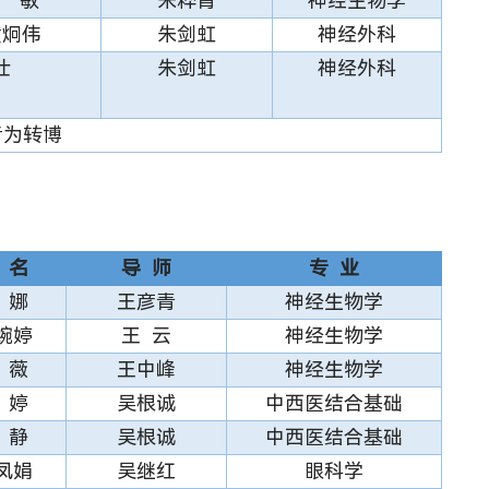
 敏*
朱粹青
神经生物学
黄炯伟
朱剑虹
神经外科
成仕
朱剑虹
神经外科
者为转博
 名
导 师
专 业
 娜
王彦青
神经生物学
婉婷
王 云
神经生物学
 薇
王中峰
神经生物学
 婷
吴根诚
中西医结合基础
 静
吴根诚
中西医结合基础
凤娟
吴继红
眼科学