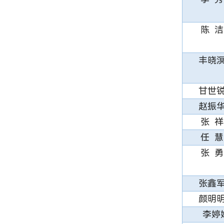
陈 洁
丰晓
甘世
赵振
张 祥
任 慧
张 勇
张鑫
颜明
李婷