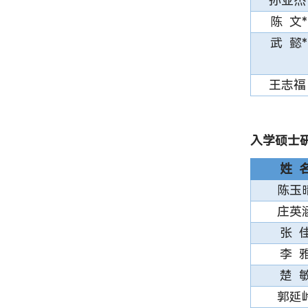
孙亚杰
陈 文*
武 懿*
王志福
入学硕士
姓 
陈玉
庄英
张 
李 
楚 
郭延