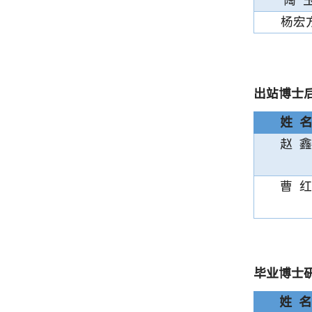
陶 
杨宏
出站博士
姓 名
赵 鑫
曹 红
毕业博士
姓 名