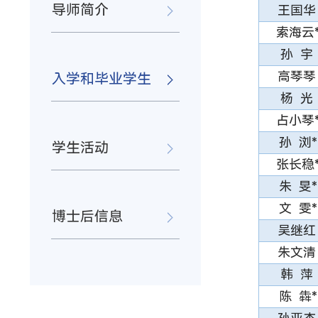
导师简介
王国华
索海云
孙 宇
高琴琴
入学和毕业学生
杨 光
占小琴
孙 浏*
学生活动
张长稳
朱 旻*
文 雯*
博士后信息
吴继红
朱文清
韩 萍
陈 犇*