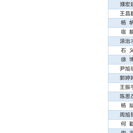
濮宏
王昌
杨 
宿 
涂治
石 
徐 
尹旭
郭婷
王振
陈思
杨 
周旭
何 