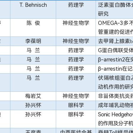
T. Behnisch
药理学
泛素蛋白酶体
研究
婷
陈 俊
神经生物学
OMEGA-3
多
管重建的促进
君
李葆明
神经生物学
去甲肾上腺素
b
马 兰
药理学
G
蛋白偶联受
洪
马 兰
药理学
β-arrestin2
在
马 兰
药理学
β-arrestin
在记
马 兰
药理学
伏隔核组蛋白
动机作用的研
梅岩艾
神经生物学
非甾体类抗炎
孙兴怀
眼科学
成年哺乳动物
迪
孙兴怀
眼科学
Sonic Hedgeho
的作用及分子
王彦青
中西医结合基
脊髓Toll样