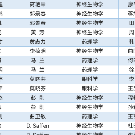
建
高艳琴
神经生物学
廖
鹏
郭景春
神经生物学
蒋
帆
郭景春
神经生物学
田
靓
黄 芳
神经生物学
周
才
黄志力
药理学
韩
义
李葆明
神经生物学
曲
博
马 兰
药理学
何
明
马 兰
药理学
徐
婷
莫晓芬
眼科学
李
宇
莫晓芬
眼科学
王
杰
彭 刚
神经生物学
程
斌
彭 刚
神经生物学
孙
钊
曲卫敏
药理学
王
勤
D. Saffen
神经生物学
杜