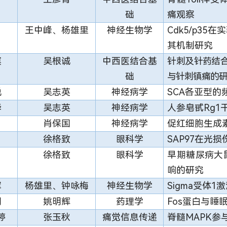
础
痛观察
王中峰、杨雄里
神经生物学
Cdk5/p35
在实
其机制研究
溟
吴根诚
中西医结合基
针刺及针药结合
础
与针刺镇痛的
锐
吴志英
神经病学
SCA
各亚型的频
华
吴志英
神经病学
人参皂甙Rg
肖保国
神经病学
促红细胞生成素
徐格致
眼科学
SAP97
在光损
徐格致
眼科学
早期糖尿病大
响的研究
军
杨雄里、钟咏梅
神经生物学
Sigma
受体1
明
姚明辉
药理学
Fos
蛋白与睡眠
婷
张玉秋
痛觉信息传递
脊髓MAPK