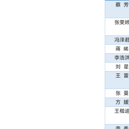
蔡 芳
张雯
冯泽
蒋 晞
李浩
刘 星
王 雷
张 曼
方 媛
王楷
李 秀