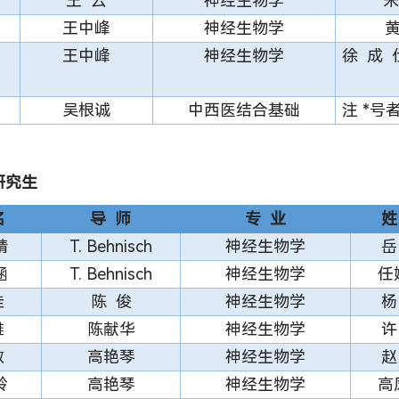
王 云
神经生物学
朱
王中峰
神经生物学
王中峰
神经生物学
徐
吴根诚
中西医结合基础
注 *号
研究生
名
导 师
专 业
姓
晴
T. Behnisch
神经生物学
岳
涵
T. Behnisch
神经生物学
任
佳
陈 俊
神经生物学
杨
雅
陈献华
神经生物学
许
敏
高艳琴
神经生物学
赵
岭
高艳琴
神经生物学
高