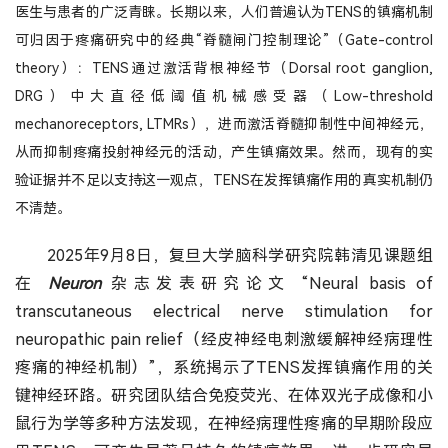
医生与患者的广泛青睐。长期以来，人们普遍认为TENS的镇痛机制
可归因于疼痛研究中的经典“脊髓闸门控制理论”（Gate-control
theory）：TENS通过激活背根神经节（Dorsal root ganglion,
DRG）中大直径低阈值机械感受器（Low-threshold
mechanoreceptors, LTMRs），进而激活脊髓抑制性中间神经元，
从而抑制疼痛投射神经元的活动，产生镇痛效果。然而，现有的实
验证据并不足以支持这一观点，TENS在发挥镇痛作用的真实机制仍
不清楚。
2025年9月8日，复旦大学脑科学研究院韩清见课题组
在
Neuron
杂志发表研究论文 “Neural basis of
transcutaneous electrical nerve stimulation for
neuropathic pain relief（经皮神经电刺激缓解神经病理性
疼痛的神经机制）”，系统揭示了TENS发挥镇痛作用的关
键神经环路。研究团队结合免疫荧光、在体双光子成像和小
鼠行为学等多种方法发现，在神经病理性疼痛的早期阶段应