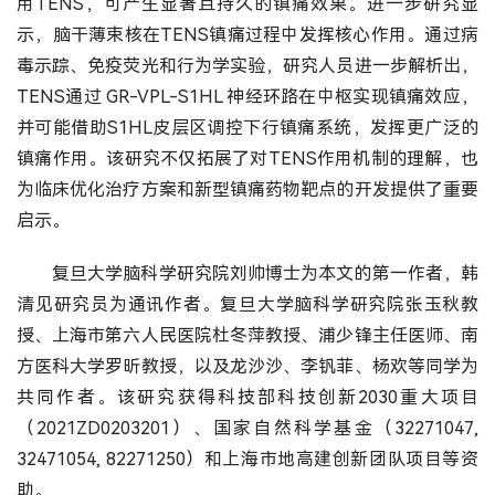
用TENS，可产生显著且持久的镇痛效果。进一步研究显
示，脑干薄束核在TENS镇痛过程中发挥核心作用。通过病
毒示踪、免疫荧光和行为学实验，研究人员进一步解析出，
TENS通过 GR-VPL-S1HL 神经环路在中枢实现镇痛效应，
并可能借助S1HL皮层区调控下行镇痛系统，发挥更广泛的
镇痛作用。该研究不仅拓展了对TENS作用机制的理解，也
为临床优化治疗方案和新型镇痛药物靶点的开发提供了重要
启示。
复旦大学脑科学研究院刘帅博士为本文的第一作者，韩
清见研究员为通讯作者。复旦大学脑科学研究院张玉秋教
授、上海市第六人民医院杜冬萍教授、浦少锋主任医师、南
方医科大学罗昕教授，以及龙沙沙、李钒菲、杨欢等同学为
共同作者。该研究获得科技部科技创新2030重大项目
（2021ZD0203201）、国家自然科学基金（32271047,
32471054, 82271250）和上海市地高建创新团队项目等资
助。