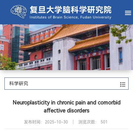
科学研究
Neuroplasticity in chronic pain and comorbid
affective disorders
发布时间：2025-10-30
浏览次数：
501