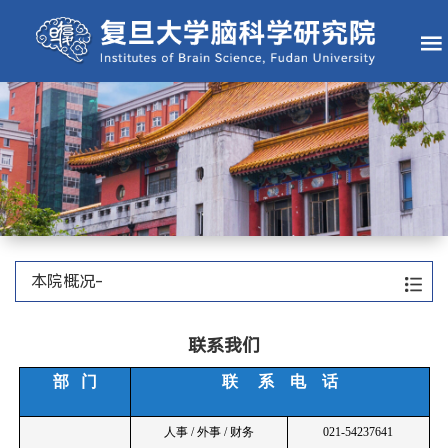
本院概况-
联系我们
部
门
联
系
电
话
人事
/
外事
/
财务
021-54237641